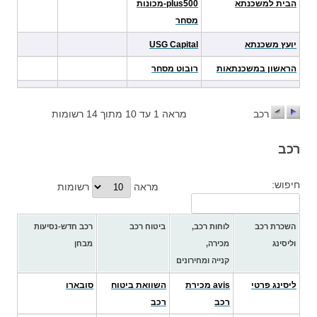
הבית למשכנתא
plus500-מכונות
מסחר
יועץ משכנתא
USG Capital
הראשון במשכנתאות
רובוט מסחר
רכב
מראה 1 עד 10 מתוך 14 רשומות
רכב
חיפוש:
מראה
רשומות
השכרת רכב
לוחות רכב,
ביטוח רכב
רכב חדש-נסיעות
וליסינג
מכירה,
מבחן
קנייה ומחירונים
ליסינג פרטי
avis מכירת
השוואת ביטוח
סובארו
רכב
רכב