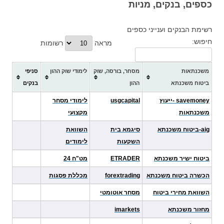
כספים, בנקים, מניות
רשימת הבנקים וענייני כספים
חיפוש:
מראה
רשומות
משכנתאות
מסחר, בורסה, שוק
לימודי שוק ההון
סניפי
ביטוח משכנתא
ההון
בנקים
savemoney -ייעוץ
usgcapital
לימודי מסחר
משכנתאות
מקצועי
aig-ביטוח משכנתא
סיגמא בית
השוואת
השקעות
לימודים
ביטוח ישיר משכנתא
ETRADER
מט"ח 24
הכשרה ביטוח משכנתא
forextrading
מכללת פסגות
השוואת מחירי ביטוח
מסחר אוטומטי
מחזור משכנתא
imarkets