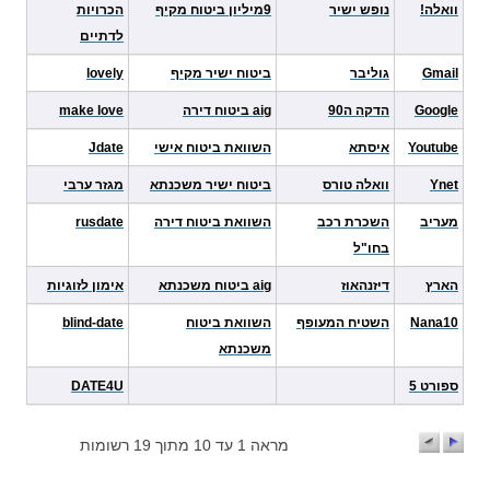
וואלה!
נופש ישיר
9מיליון ביטוח מקיף
הכרויות
לדתיים
Gmail
גוליבר
ביטוח ישיר מקיף
lovely
Google
הדקה ה90
aig ביטוח דירה
make love
Youtube
איסתא
השוואת ביטוח אישי
Jdate
Ynet
וואלה טורס
ביטוח ישיר משכנתא
מגזר ערבי
מעריב
השכרת רכב
השוואת ביטוח דירה
rusdate
בחו"ל
הארץ
דיזנהאוז
aig ביטוח משכנתא
אימון לזוגיות
Nana10
השטיח המעופף
השוואת ביטוח
blind-date
משכנתא
ספורט 5
DATE4U
מראה 1 עד 10 מתוך 19 רשומות