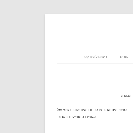
עזרים
רישום לאינדקס
כניסת שבת
אסא מיראש
משקלים במתכונים
אטקרקציות
הבהרה
לוח זמנים
סניפי הינו אתר פרטי. זהו אינו אתר רשמי של
הגופים המופיעים באתר.
שעון עולמי
מה מצב הירח היום