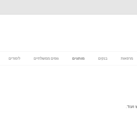
לדלג
לתוכן
מרפאות
בנקים
מותגים
גופים ממשלתיים
לימודים
רפואה קוסמטית
מסעדות
סניפי מס הכנסה
מדיקליניק המרכז לרפואת שיניים
פיצות
ביטוח לאומי סניפים
בתי קפה
דואר סניפים
ועוד.
הכל לבית
בתי משפט מחוזיים סניפים
דיור מוגן הוסטלים
בית משפט השלום סניפים
טיפוח וקוסמטיקה
בית הדין הרבני