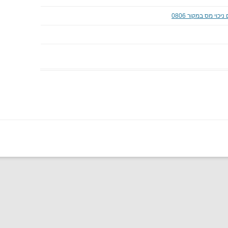
וי מס במקור 0806
ספרים
מכון התקנים סניפים
ציוד משרדי מחשבים
מועצות דתיות
מוצרי תינוקות
עיריות
אופנה
טפסים להורדה
טיסות לחו"ל
אופטיקה
מתנות
טיולים וספורט
קניונים
צעצועים לילדים
רשתות שיווק