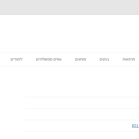
לדלג
לתוכן
מרפאות
בנקים
מותגים
גופים ממשלתיים
לימודים
רפואה קוסמטית
מסעדות
סניפי מס הכנסה
מדיקליניק המרכז לרפואת שיניים
פיצות
ביטוח לאומי סניפים
בתי קפה
דואר סניפים
הכל לבית
בתי משפט מחוזיים סניפים
דיור מוגן הוסטלים
בית משפט השלום סניפים
טיפוח וקוסמטיקה
בית הדין הרבני