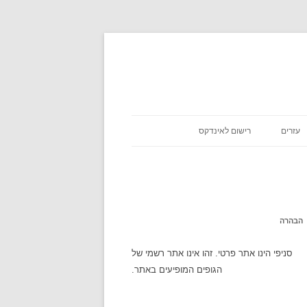
עזרים
רישום לאינדקס
כניסת שבת
אסא מיראש
משקלים במתכונים
אטקרקציות
הבהרה
לוח זמנים
סניפי הינו אתר פרטי. זהו אינו אתר רשמי של
הגופים המופיעים באתר.
שעון עולמי
מה מצב הירח היום