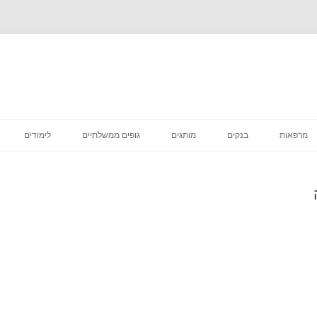
לדלג
לתוכן
מרפאות
בנקים
מותגים
גופים ממשלתיים
לימודים
רפואה קוסמטית
מסעדות
סניפי מס הכנסה
מדיקליניק המרכז לרפואת שיניים
פיצות
ביטוח לאומי סניפים
בתי קפה
דואר סניפים
הכל לבית
בתי משפט מחוזיים סניפים
דיור מוגן הוסטלים
בית משפט השלום סניפים
טיפוח וקוסמטיקה
בית הדין הרבני