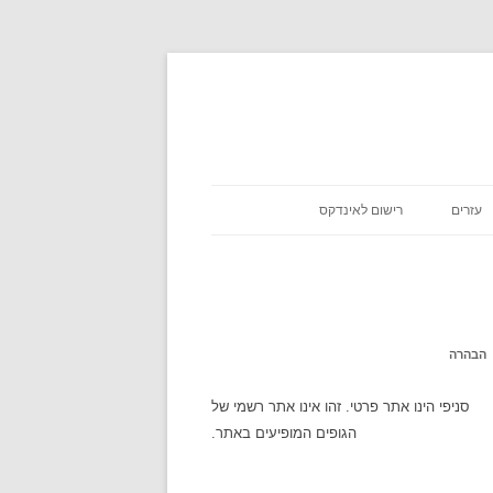
עזרים
רישום לאינדקס
כניסת שבת
אסא מיראש
משקלים במתכונים
אטקרקציות
הבהרה
לוח זמנים
סניפי הינו אתר פרטי. זהו אינו אתר רשמי של
הגופים המופיעים באתר.
שעון עולמי
מה מצב הירח היום