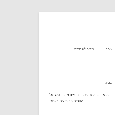
עזרים
רישום לאינדקס
כניסת שבת
אסא מיראש
משקלים במתכונים
אטקרקציות
הבהרה
לוח זמנים
סניפי הינו אתר פרטי. זהו אינו אתר רשמי של
הגופים המופיעים באתר.
שעון עולמי
מה מצב הירח היום