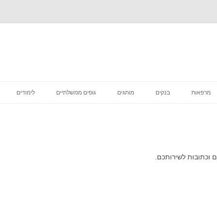
לדלג
לתוכן
מרפאות
בנקים
מותגים
גופים ממשלתיים
לימודים
רפואה קוסמטית
מסעדות
סניפי מס הכנסה
מדיקליניק המרכז לרפואת שיניים
פיצות
ביטוח לאומי סניפים
בתי קפה
דואר סניפים
 וכתובות לשירותכם.
הכל לבית
בתי משפט מחוזיים סניפים
דיור מוגן הוסטלים
בית משפט השלום סניפים
טיפוח וקוסמטיקה
בית הדין הרבני