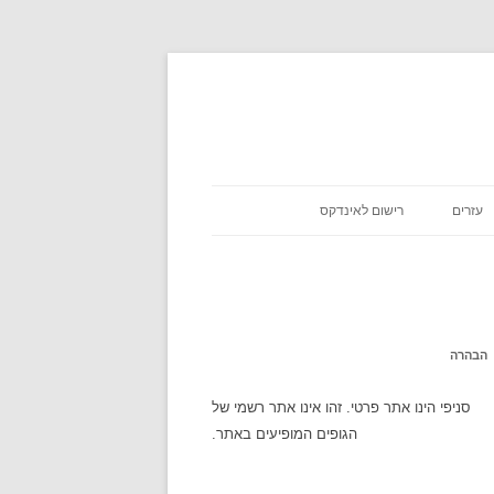
עזרים
רישום לאינדקס
כניסת שבת
אסא מיראש
משקלים במתכונים
אטקרקציות
הבהרה
לוח זמנים
סניפי הינו אתר פרטי. זהו אינו אתר רשמי של
הגופים המופיעים באתר.
שעון עולמי
מה מצב הירח היום