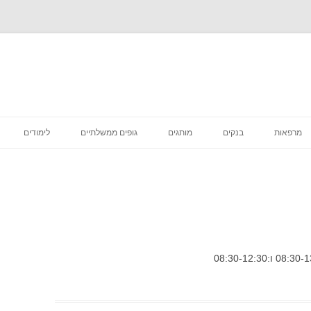
לדלג
לתוכן
מרפאות
בנקים
מותגים
גופים ממשלתיים
לימודים
רפואה קוסמטית
מסעדות
סניפי מס הכנסה
מדיקליניק המרכז לרפואת שיניים
פיצות
ביטוח לאומי סניפים
בתי קפה
דואר סניפים
הכל לבית
בתי משפט מחוזיים סניפים
דיור מוגן הוסטלים
בית משפט השלום סניפים
טיפוח וקוסמטיקה
בית הדין הרבני