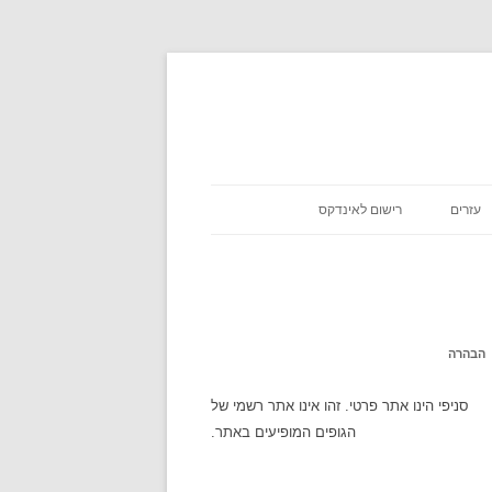
עזרים
רישום לאינדקס
כניסת שבת
אסא מיראש
משקלים במתכונים
אטקרקציות
הבהרה
לוח זמנים
סניפי הינו אתר פרטי. זהו אינו אתר רשמי של
הגופים המופיעים באתר.
שעון עולמי
מה מצב הירח היום