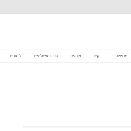
לדלג
לתוכן
מרפאות
בנקים
מותגים
גופים ממשלתיים
לימודים
רפואה קוסמטית
מסעדות
סניפי מס הכנסה
מדיקליניק המרכז לרפואת שיניים
פיצות
ביטוח לאומי סניפים
בתי קפה
דואר סניפים
הכל לבית
בתי משפט מחוזיים סניפים
דיור מוגן הוסטלים
בית משפט השלום סניפים
טיפוח וקוסמטיקה
בית הדין הרבני