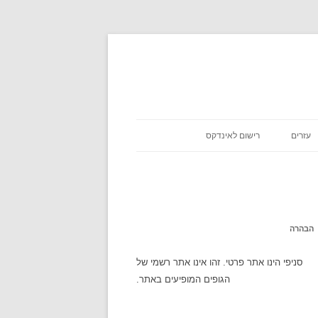
עזרים
רישום לאינדקס
כניסת שבת
אסא מיראש
משקלים במתכונים
אטקרקציות
הבהרה
לוח זמנים
סניפי הינו אתר פרטי. זהו אינו אתר רשמי של
הגופים המופיעים באתר.
שעון עולמי
מה מצב הירח היום