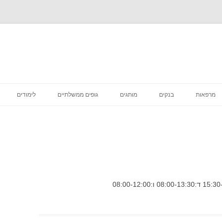
לדלג
לתוכן
מרפאות
בנקים
מותגים
גופים ממשלתיים
לימודים
רפואה קוסמטית
מסעדות
סניפי מס הכנסה
מדיקליניק המרכז לרפואת שיניים
פיצות
ביטוח לאומי סניפים
בתי קפה
דואר סניפים
הכל לבית
בתי משפט מחוזיים סניפים
דיור מוגן הוסטלים
בית משפט השלום סניפים
טיפוח וקוסמטיקה
בית הדין הרבני