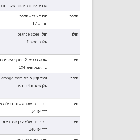
ארבע אגודות,מתחם שערי חדר
חדרה
נירו סאונד - חדרה
החרש 17
חולון
חולון orange store
גולדה מאיר 7
חיפה
אורנג בכרמל 2 - סניף האוניברסיטה
שד אבא חושי 134
חיפה
גרנד קניון חיפה orange store
גולן שמחה 54 חיפה
חיפה
דיבוריות - שטראוס ובנו בע"מ א
דרך יפו 14
חיפה
דיבוריות - שלמה בן חמו דיבוריו
דרך יפו 146