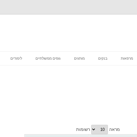
לדלג
לתוכן
מרפאות
בנקים
מותגים
גופים ממשלתיים
לימודים
רפואה קוסמטית
מסעדות
סניפי מס הכנסה
מדיקליניק המרכז לרפואת שיניים
פיצות
ביטוח לאומי סניפים
בתי קפה
דואר סניפים
הכל לבית
בתי משפט מחוזיים סניפים
דיור מוגן הוסטלים
בית משפט השלום סניפים
מראה
רשומות
טיפוח וקוסמטיקה
בית הדין הרבני