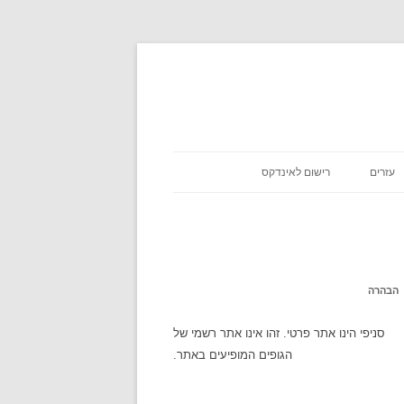
עזרים
רישום לאינדקס
כניסת שבת
אסא מיראש
משקלים במתכונים
אטקרקציות
הבהרה
לוח זמנים
סניפי הינו אתר פרטי. זהו אינו אתר רשמי של
הגופים המופיעים באתר.
שעון עולמי
מה מצב הירח היום