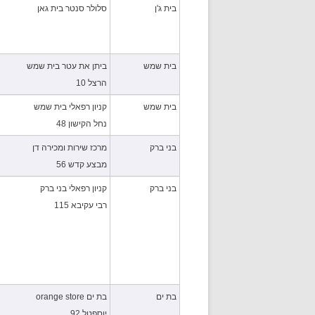
בית ג'ן
סלולר סנטר בית גאן
בית שמש
ביתן את עטר בית שמש
הרצל 10
בית שמש
קניון רפאלי בית שמש
נחל הקישון 48
בני ברק
מרכז שירות ומכירה דן
מבצע קדש 56
בני ברק
קניון רפאלי בני ברק
רבי עקיבא 115
בת ים
בת ים orange store
יוספטל 92