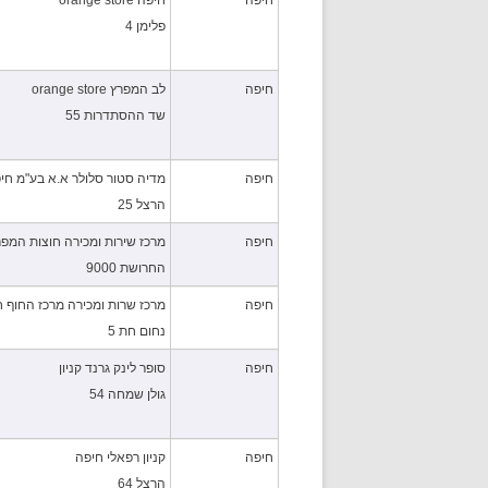
חיפה
חיפה orange store
פלימן 4
חיפה
לב המפרץ orange store
שד ההסתדרות 55
חיפה
מדיה סטור סלולר א.א בע"מ חי
הרצל 25
חיפה
מרכז שירות ומכירה חוצות המפר
החרושת 9000
חיפה
מרכז שרות ומכירה מרכז החוף 
נחום חת 5
חיפה
סופר לינק גרנד קניון
גולן שמחה 54
חיפה
קניון רפאלי חיפה
הרצל 64