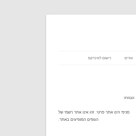
עזרים
רישום לאינדקס
כניסת שבת
אסא מיראש
משקלים במתכונים
אטקרקציות
הבהרה
לוח זמנים
סניפי הינו אתר פרטי. זהו אינו אתר רשמי של
הגופים המופיעים באתר.
שעון עולמי
מה מצב הירח היום