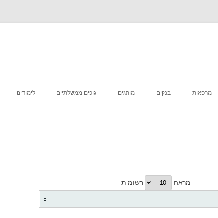
לדלג
לתוכן
מרפאות
בנקים
מותגים
גופים ממשלתיים
לימודים
רפואה קוסמטית
מסעדות
סניפי מס הכנסה
מדיקליניק המרכז לרפואת שיניים
פיצות
ביטוח לאומי סניפים
בתי קפה
דואר סניפים
הכל לבית
בתי משפט מחוזיים סניפים
מראה
רשומות
דיור מוגן הוסטלים
בית משפט השלום סניפים
טיפוח וקוסמטיקה
בית הדין הרבני