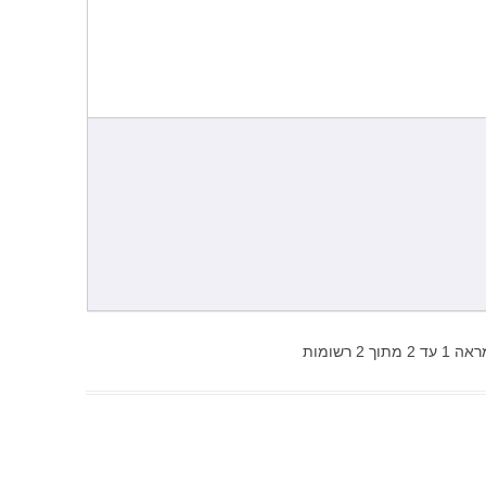
ספרים
מכון התקנים סניפים
ציוד משרדי מחשבים
מועצות דתיות
מוצרי תינוקות
עיריות
אופנה
טפסים להורדה
טיסות לחו"ל
אופטיקה
מתנות
טיולים וספורט
 1 עד 2 מתוך 2 רשומות
קניונים
צעצועים לילדים
רשתות שיווק