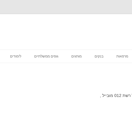
לדלג
לתוכן
מרפאות
בנקים
מותגים
גופים ממשלתיים
לימודים
רפואה קוסמטית
מסעדות
סניפי מס הכנסה
מדיקליניק המרכז לרפואת שיניים
פיצות
ביטוח לאומי סניפים
בתי קפה
דואר סניפים
בייל ,
הכל לבית
בתי משפט מחוזיים סניפים
דיור מוגן הוסטלים
בית משפט השלום סניפים
טיפוח וקוסמטיקה
בית הדין הרבני