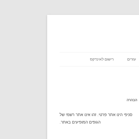
עזרים
רישום לאינדקס
כניסת שבת
אסא מיראש
משקלים במתכונים
אטקרקציות
הבהרה
לוח זמנים
סניפי הינו אתר פרטי. זהו אינו אתר רשמי של
הגופים המופיעים באתר.
שעון עולמי
מה מצב הירח היום