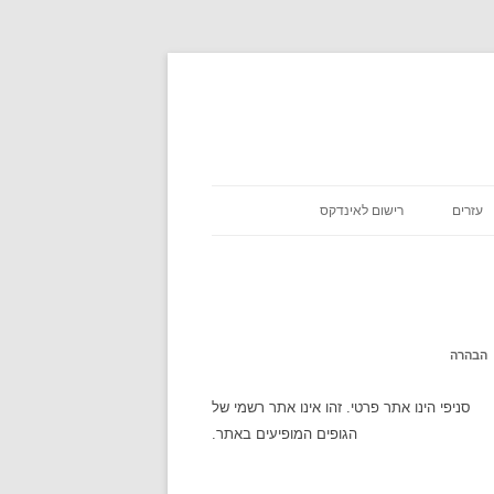
עזרים
רישום לאינדקס
כניסת שבת
אסא מיראש
משקלים במתכונים
אטקרקציות
הבהרה
לוח זמנים
סניפי הינו אתר פרטי. זהו אינו אתר רשמי של
הגופים המופיעים באתר.
שעון עולמי
מה מצב הירח היום