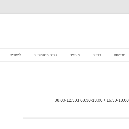
לדלג
לתוכן
מרפאות
בנקים
מותגים
גופים ממשלתיים
לימודים
רפואה קוסמטית
מסעדות
סניפי מס הכנסה
מדיקליניק המרכז לרפואת שיניים
פיצות
ביטוח לאומי סניפים
בתי קפה
דואר סניפים
הכל לבית
בתי משפט מחוזיים סניפים
דיור מוגן הוסטלים
בית משפט השלום סניפים
טיפוח וקוסמטיקה
בית הדין הרבני