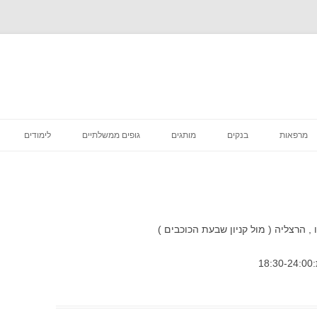
לדלג
לתוכן
מרפאות
בנקים
מותגים
גופים ממשלתיים
לימודים
רפואה קוסמטית
מסעדות
סניפי מס הכנסה
מדיקליניק המרכז לרפואת שיניים
פיצות
ביטוח לאומי סניפים
בתי קפה
דואר סניפים
 , הרצליה ( מול קניון שבעת הכוכבים )
הכל לבית
בתי משפט מחוזיים סניפים
דיור מוגן הוסטלים
בית משפט השלום סניפים
טיפוח וקוסמטיקה
בית הדין הרבני