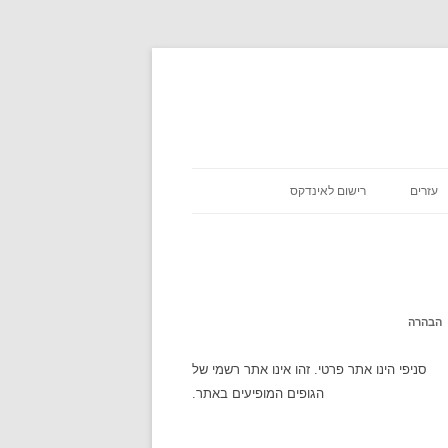
עזרים
רישום לאינדקס
כניסת שבת
אסא מיראש
משקלים במתכונים
אטקרקציות
הבהרה
לוח זמנים
סניפי הינו אתר פרטי. זהו אינו אתר רשמי של
הגופים המופיעים באתר.
שעון עולמי
מה מצב הירח היום