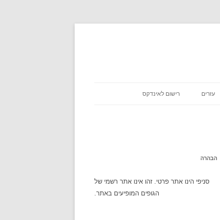
עזרים
רישום לאינדקס
כניסת שבת
אסא מיראש
משקלים במתכונים
אטקרקציות
הבהרה
לוח זמנים
סניפי הינו אתר פרטי. זהו אינו אתר רשמי של
הגופים המופיעים באתר.
שעון עולמי
מה מצב הירח היום