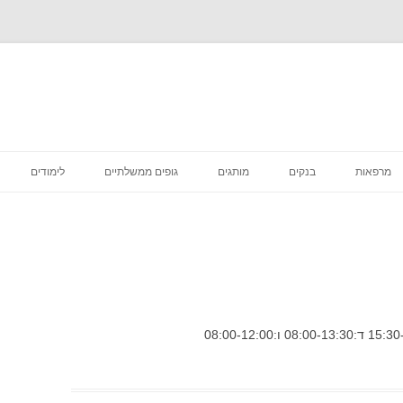
לדלג
לתוכן
מרפאות
בנקים
מותגים
גופים ממשלתיים
לימודים
רפואה קוסמטית
מסעדות
סניפי מס הכנסה
מדיקליניק המרכז לרפואת שיניים
פיצות
ביטוח לאומי סניפים
בתי קפה
דואר סניפים
הכל לבית
בתי משפט מחוזיים סניפים
דיור מוגן הוסטלים
בית משפט השלום סניפים
טיפוח וקוסמטיקה
בית הדין הרבני