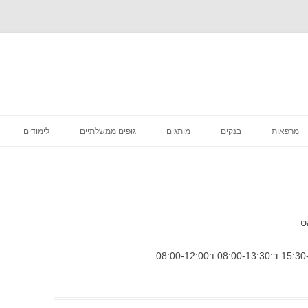
לדלג
לתוכן
מרפאות
בנקים
מותגים
גופים ממשלתיים
לימודים
רפואה קוסמטית
מסעדות
סניפי מס הכנסה
מדיקליניק המרכז לרפואת שיניים
פיצות
ביטוח לאומי סניפים
בתי קפה
דואר סניפים
ט
הכל לבית
בתי משפט מחוזיים סניפים
דיור מוגן הוסטלים
בית משפט השלום סניפים
טיפוח וקוסמטיקה
בית הדין הרבני