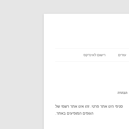
עזרים
רישום לאינדקס
כניסת שבת
אסא מיראש
משקלים במתכונים
אטקרקציות
הבהרה
לוח זמנים
סניפי הינו אתר פרטי. זהו אינו אתר רשמי של
הגופים המופיעים באתר.
שעון עולמי
מה מצב הירח היום