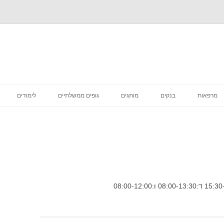
לדלג
לתוכן
מרפאות
בנקים
מותגים
גופים ממשלתיים
לימודים
רפואה קוסמטית
מסעדות
סניפי מס הכנסה
מדיקליניק המרכז לרפואת שיניים
פיצות
ביטוח לאומי סניפים
בתי קפה
דואר סניפים
הכל לבית
בתי משפט מחוזיים סניפים
דיור מוגן הוסטלים
בית משפט השלום סניפים
טיפוח וקוסמטיקה
בית הדין הרבני