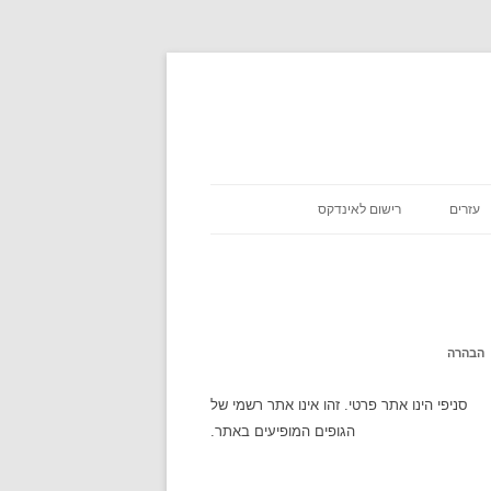
עזרים
רישום לאינדקס
כניסת שבת
אסא מיראש
משקלים במתכונים
אטקרקציות
הבהרה
לוח זמנים
סניפי הינו אתר פרטי. זהו אינו אתר רשמי של
הגופים המופיעים באתר.
שעון עולמי
מה מצב הירח היום